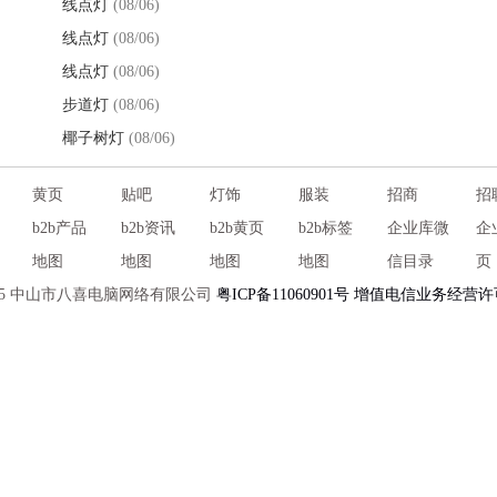
线点灯
(08/06)
线点灯
(08/06)
线点灯
(08/06)
步道灯
(08/06)
椰子树灯
(08/06)
黄页
贴吧
灯饰
服装
招商
招
b2b产品
b2b资讯
b2b黄页
b2b标签
企业库微
企
地图
地图
地图
地图
信目录
页
2025 中山市八喜电脑网络有限公司
粤ICP备11060901号
增值电信业务经营许可证